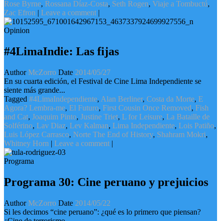
Rose Byrne
,
Rossana Díaz-Costa
,
Seth Rogen
,
Viaje a Tombuctú
,
Zac Efron
|
Leave a comment
|
Opinion
#4LimaIndie: Las fijas
Author
McZorro
Date
2014/05/27
En su cuarta edición, el Festival de Cine Lima Independiente se
siente más grande...
Tagged
#4LimaIndependiente
,
Alan Berliner
,
Costa da Morte
,
E
Agora? Lembra-me
,
El Futuro
,
First Cousin Once Removed
,
Fish
and Cat
,
Joaquim Pinto
,
Justine Triet
,
L for Leisure
,
La Bataille de
Solférino
,
Lav Diaz
,
Lev Kalman
,
Lima Independiente
,
Lois Patiño
,
Luis López Carrasco
,
Norte The End of History
,
Shahram Mokri
,
Whitney Horn
|
Leave a comment
|
Programa
Programa 30: Cine peruano y prejuicios
Author
McZorro
Date
2014/05/22
Si les decimos “cine peruano”: ¿qué es lo primero que piensan?
¿Cine de terrorismo...