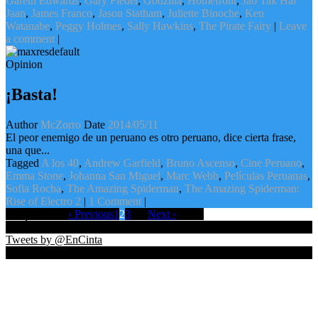
Gareth Edwards
,
Gary Fleder
,
Godzilla
,
Homefront
,
Jab Tak Hai
Jaan
,
James Franco
,
Jason Statham
,
Juliette Binoche
,
Ken
Watanabe
,
Peggy Holmes
,
Sally Hawkins
,
The Pirate Fairy
|
Leave
a comment
|
Opinion
¡Basta!
Author
McZorro
Date
2014/05/11
El peor enemigo de un peruano es otro peruano, dice cierta frase,
una que...
Tagged
A los 40
,
Andrew Garfield
,
Bruno Ascenso
,
Cine Peruano
,
Emma Stone
,
Johanna San Miguel
,
Marc Webb
,
Películas Peruanas
,
Sofia Rocha
,
The Amazing Spiderman
,
The Amazing Spiderman:
Rise of Electro 2
|
1 Comment
|
Page 2 of 104
‹ Previous
1
2
3
4
5
6
Next ›
Last »
Lo Último EnTwitter
Tweets by @EnCinta
Nos Siguen EnFacebook