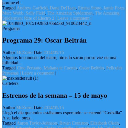
porque el...
Tagged
Andrew Garfield
,
Dane DeHaan
,
Emma Stone
,
Jamie Foxx
,
Marc Webb
,
Sally Field
,
The Amazing Spiderman
,
The Amazing
Spiderman: Rise of Electro 2
|
Leave a comment
|
Programa
Programa 29: Oscar Beltrán
Author
McZorro
Date
2014/05/15
Algunos lo conocen del teatro, otros lo sacan por su voz en una
infinidad...
Tagged
Cine Peruano
,
Mañana te Cuento
,
Oscar Beltrán
,
Películas
Peruanas
|
Leave a comment
|
Cartelera
Estrenos de la semana – 15 de mayo
Author
McZorro
Date
2014/05/15
Llegó el día que todos estábamos esperando: se estrenó “Godzilla”.
A su lado, otras...
Tagged
Aaron Taylor-Johnson
,
Bryan Cranston
,
Elizabeth Olsen
,