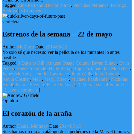
Tagged
Cine Peruano
,
Hector Turco
,
Películas Peruanas
,
Rodrigo
Bedoya
|
3 Comments
|
Cartelera
Estrenos de la semana – 22 de mayo
Author
McZorro
Date
2014/05/22
Yo solo sé que necesito ver la película de los mutantes lo antes
posible....
Tagged
3 Days to Kill
,
August: Osage County
,
Bryan Singer
,
Evan
Peters
,
Hailee Steinfeld
,
Halle Berry
,
Hugh Jackman
,
Ian McKellen
,
James McAvoy
,
Jennifer Lawrence
,
John Wells
,
Julia Roberts
,
Kevin Costner
,
McG
,
Meryl Streep
,
Michael Fassbender
,
Nicholas
Hoult
,
Patrick Stewart
,
Peter Dinklage
,
X-Men: Days of Future Past
|
Leave a comment
|
Opinion
El corazón de la araña
Author
Daniel Minhuey
Date
2014/05/16
Si echamos un ojo al catálogo de superhéroes de la Marvel (comics,