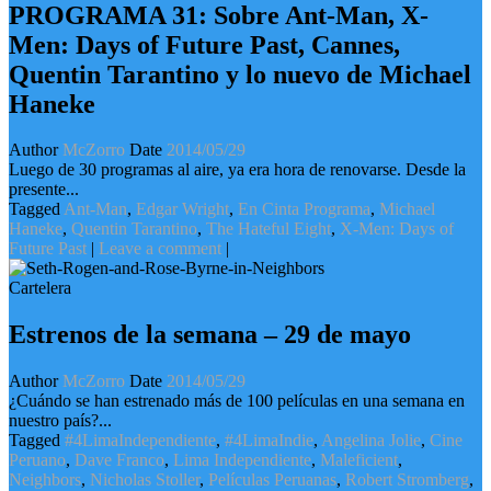
PROGRAMA 31: Sobre Ant-Man, X-
Men: Days of Future Past, Cannes,
Quentin Tarantino y lo nuevo de Michael
Haneke
Author
McZorro
Date
2014/05/29
Luego de 30 programas al aire, ya era hora de renovarse. Desde la
presente...
Tagged
Ant-Man
,
Edgar Wright
,
En Cinta Programa
,
Michael
Haneke
,
Quentin Tarantino
,
The Hateful Eight
,
X-Men: Days of
Future Past
|
Leave a comment
|
Cartelera
Estrenos de la semana – 29 de mayo
Author
McZorro
Date
2014/05/29
¿Cuándo se han estrenado más de 100 películas en una semana en
nuestro país?...
Tagged
#4LimaIndependiente
,
#4LimaIndie
,
Angelina Jolie
,
Cine
Peruano
,
Dave Franco
,
Lima Independiente
,
Maleficient
,
Neighbors
,
Nicholas Stoller
,
Películas Peruanas
,
Robert Stromberg
,