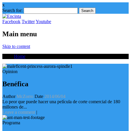
x
Search for:
Facebook
Twitter
Youtube
Main menu
Skip to content
Home
Opinion
Benéfica
Author
McZorro
Date
2014/06/04
Lo peor que puede hacer una película de corte comercial de 180
millones de...
Leave a comment
|
Programa