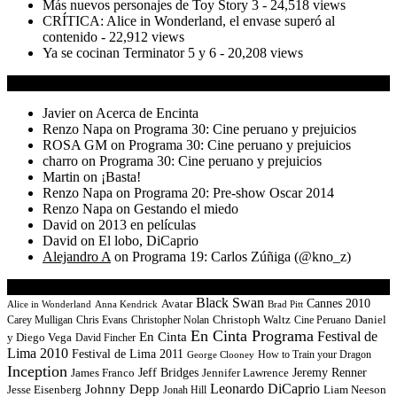
Más nuevos personajes de Toy Story 3
- 24,518 views
CRÍTICA: Alice in Wonderland, el envase superó al
contenido
- 22,912 views
Ya se cocinan Terminator 5 y 6
- 20,208 views
Comentarios Recientes
Javier on
Acerca de Encinta
Renzo Napa on
Programa 30: Cine peruano y prejuicios
ROSA GM on
Programa 30: Cine peruano y prejuicios
charro on
Programa 30: Cine peruano y prejuicios
Martin on
¡Basta!
Renzo Napa on
Programa 20: Pre-show Oscar 2014
Renzo Napa on
Gestando el miedo
David on
2013 en películas
David on
El lobo, DiCaprio
Alejandro A
on
Programa 19: Carlos Zúñiga (@kno_z)
¿Qué hay EnCinta?
Black Swan
Cannes 2010
Avatar
Alice in Wonderland
Anna Kendrick
Brad Pitt
Daniel
Carey Mulligan
Christoph Waltz
Cine Peruano
Chris Evans
Christopher Nolan
En Cinta Programa
Festival de
En Cinta
y Diego Vega
David Fincher
Lima 2010
Festival de Lima 2011
How to Train your Dragon
George Clooney
Inception
Jeff Bridges
Jeremy Renner
Jennifer Lawrence
James Franco
Leonardo DiCaprio
Johnny Depp
Jesse Eisenberg
Liam Neeson
Jonah Hill