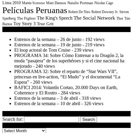
Lima 2010
Matt Damon
Martin Scorsese
Natalie Portman
Nicolas Cage
Películas Peruanas
Robert De Niro
Robert Downey Jr.
Steven
The Social Network
The King's Speech
The Fighter
Spielberg
Thor
Tim
Toy Story 3
True Grit
Burton
Lean también
Estrenos de la semana – 26 de junio
- 192 views
Estrenos de la semana – 19 de junio
- 219 views
El loop actoral de Tom Cruise
- 239 views
PROGRAMA 34: Sobre Cómo Entrenar a tu Dragón 2, la
moda “pasajera” de los superhéroes y si el cine nacional ha
mejorado
- 240 views
PROGRAMA 32: Sobre el reparto de “Star Wars VII”,
princesas en live-action, “El Mudo” y el documental “La
Espera”
- 260 views
BAFICI 2014: Volantín Cortao, 20.000 Days on Earth,
Coherence y El Rostro
- 284 views
Estrenos de la semana – 3 de abril
- 318 views
Estrenos de la semana – 10 de abril
- 326 views
EnCuentra
Search for:
Al Fondo de EnCinta